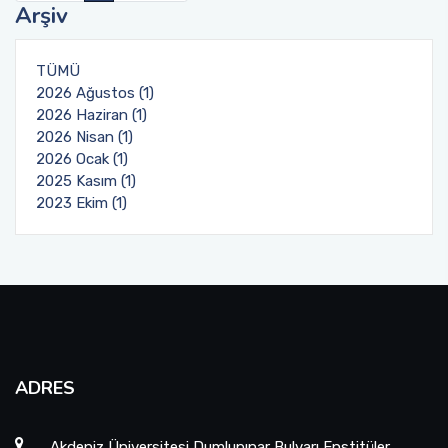
Arşiv
Mezun Öğrenci
TÜMÜ
Sosyal Transkript
2026 Ağustos (1)
2026 Haziran (1)
2026 Nisan (1)
2026 Ocak (1)
2025 Kasım (1)
2023 Ekim (1)
ADRES
Akdeniz Üniversitesi Dumlupınar Bulvarı Enstitüler