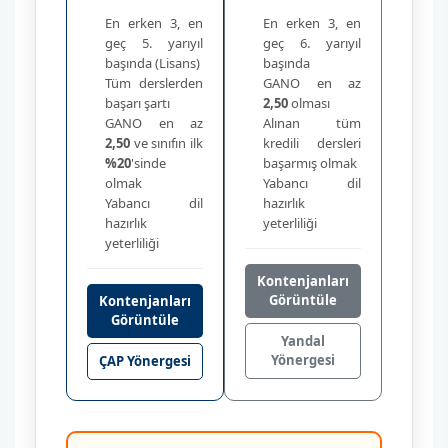
En erken 3, en
En erken 3, en
geç 5. yarıyıl
geç 6. yarıyıl
başında (Lisans)
başında
Tüm derslerden
GANO en az
başarı şartı
2,50
olması
GANO en az
Alınan tüm
2,50
ve sınıfın ilk
kredili dersleri
%20
'sinde
başarmış olmak
olmak
Yabancı dil
Yabancı dil
hazırlık
hazırlık
yeterliliği
yeterliliği
Kontenjanları
Görüntüle
Kontenjanları
Görüntüle
Yandal
Yönergesi
ÇAP Yönergesi