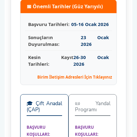
📅 Önemli Tarihler (Güz Yarıyılı)
Mezun Öğrenci
Başvuru Tarihleri:
05-16 Ocak 2026
Sosyal Transkript
Sonuçların
23 Ocak
Duyurulması:
2026
Kesin Kayıt
26-30 Ocak
Tarihleri:
2026
Birim İletişim Adresleri İçin Tıklayınız
🎓 Çift Anadal
📜 Yandal
(ÇAP)
Programı
BAŞVURU
BAŞVURU
KOŞULLARI:
KOŞULLARI: